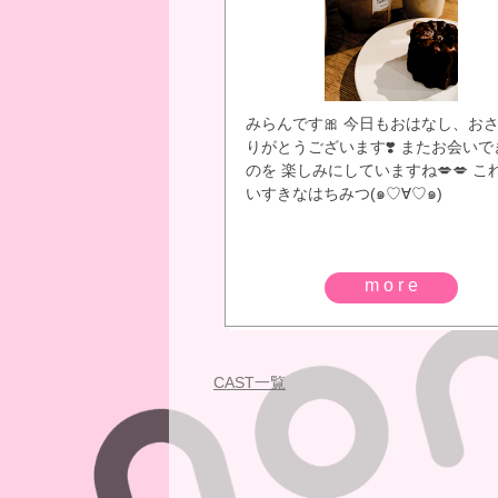
みらんです🎀 今日もおはなし、お
りがとうございます❣️ またお会いで
のを 楽しみにしていますね💋💋 こ
いすきなはちみつ(๑♡∀♡๑)
more
CAST一覧