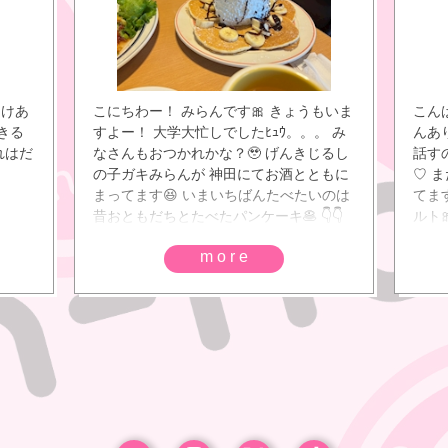
さけあ
こにちわー！ みらんです🎀 きょうもいま
こんば
きる
すよー！ 大学大忙しでしたﾋｭｳ。。。 み
んあ
れはだ
なさんもおつかれかな？🥹 げんきじるし
話す
の子ガキみらんが 神田にてお酒とともに
♡ 
まってます😆 いまいちばんたべたいのは
てま
昔おともだちとたべたパンケーキ🥞 👇👇
ルト
more