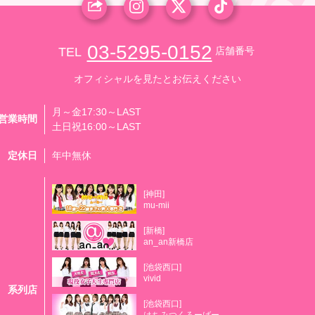
03-5295-0152
TEL
店舗番号
オフィシャルを見たとお伝えください
月～金17:30～LAST
営業時間
土日祝16:00～LAST
定休日
年中無休
[神田]
mu-mii
[新橋]
an_an新橋店
[池袋西口]
vivid
系列店
[池袋西口]