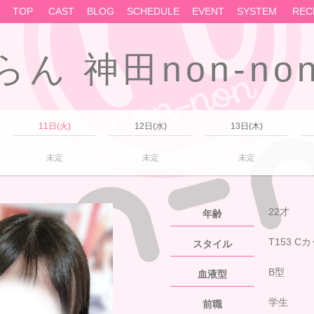
TOP
CAST
BLOG
SCHEDULE
EVENT
SYSTEM
REC
らん 神田non-no
11日(火)
12日(水)
13日(木)
未定
未定
未定
22才
年齢
T153 C
スタイル
B型
血液型
学生
前職