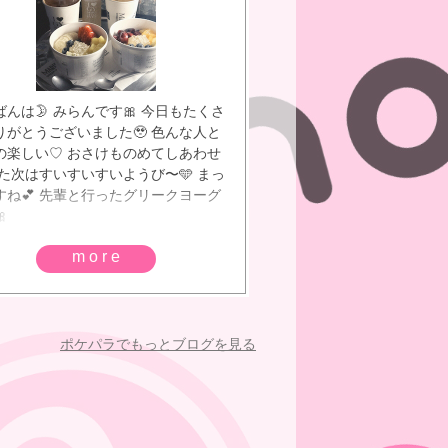
んは🌛 みらんです🎀 今日もたくさ
りがとうございました🥹 色んな人と
の楽しい♡ おさけものめてしあわせ
また次はすいすいすいようび〜🩵 まっ
すね💕︎ 先輩と行ったグリークヨーグ

more
ポケパラでもっとブログを見る