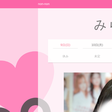
non-non
み
9日(日)
10日(月)
休み
未定