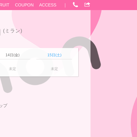
RUIT
COUPON
ACCESS
｜
n
(ミラン)
14日(金)
15日(土)
未定
未定
カップ