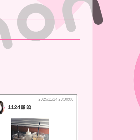
2025/11/24 23:30:00
1124🎀🎀