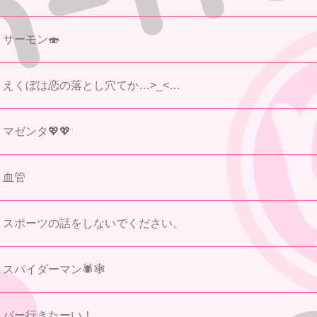
サーモン🍣
えくぼは恋の落とし穴てか…>_<…
マゼンタ💖💖
血管
スポーツの話をしないでください。
スパイダーマン🕷🕸
バー行きたーい！