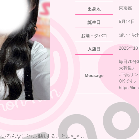
東京都
出身地
5月14日
誕生日
強い・吸
お酒・タバコ
2025年1
入店日
毎日70分
大募集♪
↓下記リ
Message
OKです♪
https://li
◇
いろんなことに挑戦すること…>_<…