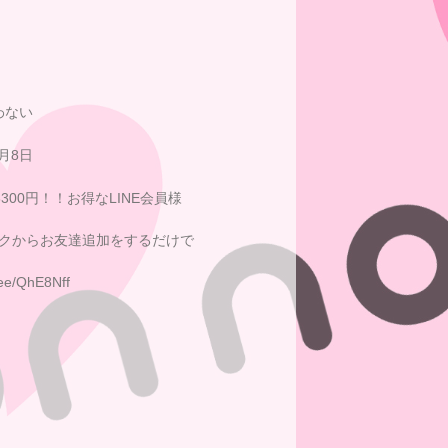
わない
0月8日
3300円！！お得なLINE会員様
ンクからお友達追加をするだけで
n.ee/QhE8Nff