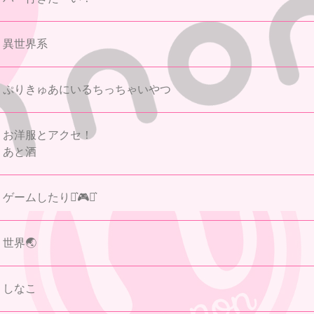
異世界系
ぷりきゅあにいるちっちゃいやつ
お洋服とアクセ！
あと酒
ゲームしたり⋆͛🎮⋆͛
世界🌏
しなこ