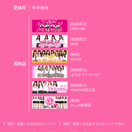
定休日
年中無休
[池袋西口]
vivid cafe
[池袋西口]
vivid
[神田]
mu-mii
系列店
[池袋西口]
はちみつくろーばー
[池袋西口]
Vivienne西口店
[新橋]
an_an新橋店
神田・御茶ノ水の人気キャバクラ
神田・御茶ノ水のおすすめキャバクラ求人