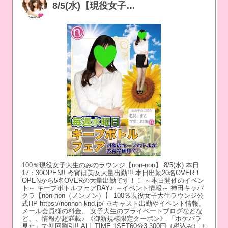
8/5(水)【現役女子大生出勤20名！】キープボトルフェアDAY♪
100％現役女子大生のみのラウンジ【non-non】 8/5(水) 本日
17：30OPEN!! 今宵は美女大量出勤!!! 本日出勤20名OVER！
OPENから5名OVERの大量出勤です！！ ～本日開催のイベン
ト～ キープボトルフェアDAY♪ ～イベント情報～ 神田キャバ
クラ【non-non（ノンノン）】 100％現役女子大生ラウンジ公
式HP https://nonnon-knd.jp/ ※キャスト出勤やイベント情報、
メール会員様の料金、 女子大生のプライベートブログなどな
ど、、情報が超満載♪ 《御新規様限定クーポン》 「ポケパラ
見た」で初回割引!! ALL TIME 1SET60分3,300円（税込み） +