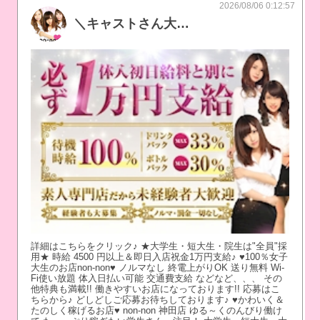
2026/08/06 0:12:57
＼キャストさん大募集中／体入初日にお給料と別に即日1万円✨
詳細はこちらをクリック♪ ★⼤学⽣・短⼤⽣・院⽣は"全員"採
⽤★ 時給 4500 円以上＆即日⼊店祝⾦1万円⽀給♪ ♥100％女子
大生のお店non-non♥ ノルマなし 終電上がりOK 送り無料 Wi-
Fi使い放題 体入日払い可能 交通費支給 などなど、、、 その
他特典も満載!! 働きやすいお店になっております!! 応募はこ
ちらから♪ どしどしご応募お待ちしております♪ ♥かわいく＆
たのしく稼げるお店♥ non-non 神田店 ゆる～くのんびり働け