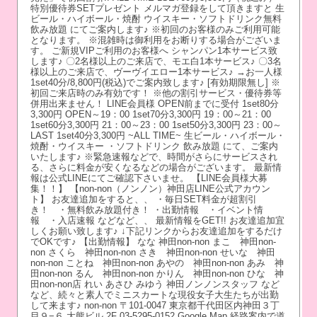
特別優待券SETプレゼント メルマガ登録をして頂きますと 生
ビール・ハイボール・焼酎 ウイスキー・ソフトドリンク無料
飲み放題 にてご案内します♪ ※初回のお客様のみご利用可能
となります。 ※混雑時は御利用をお断りする場合がございま
す。 ご新規VIPご利用のお客様へ シャンパン1本サービス致
します♪ 〇2名様以上のご来店で、モエ白1本サービス♪ 〇3名
様以上のご来店で、ヴーヴイエロー1本サービス♪ →お一人様
1set40分/8,800円(税込)でご案内致します♪ [有効期限無し] ※
初回ご来店時のみ有効です！ ※他の割引サービス・優待券等
併用出来ません！ LINE会員様 OPEN前までに受付 1set80分
3,300円 OPEN～19：00 1set70分3,300円 19：00～21：00
1set60分3,300円 21：00～23：00 1set50分3,300円 23：00～
LAST 1set40分3,300円 ~ALL TIME~ 生ビール・ハイボール・
焼酎・ウイスキー ・ソフトドリンク 飲み放題 にて、ご案内
いたします♪ ※緊急速報などで、時間がさらにサービスされ
る、さらに料金が安くなるなどの場合がございます。 最新情
報は公式LINEにてご確認下さいませ。 【LINE会員様大募
集！！】 【non-non（ノンノン）神田店LINE公式アカウン
ト】 お友達追加をすると、、 ・毎日SET料金が超割引
き！ ・無料飲み放題付き！ ・出勤情報 ・イベント情
報 ・入店速報 などなど、、 最新情報をGET!! お友達追加宜
しくお願い致します♪ ↓下記リンクからお友達追加をするだけ
でOKです♪ 【出勤情報】 なな 神田non-non まこ 神田non-
non さくら 神田non-non さき 神田non-non せいな 神田
non-non ことね 神田non-non あやの 神田non-non あみ 神
田non-non るん 神田non-non かりん 神田non-non ひな 神
田non-non店 れい あさひ みゆう 神田ノンノンスタッフ など
など、続々と素人でミニスカートな現役女子大生たちが出勤
して来ます♪ non-non 〒101-0047 東京都千代田区内神田３丁
目９−６ 大熊ビル 2F 03-5295-0152 Google Map 経路案内で道