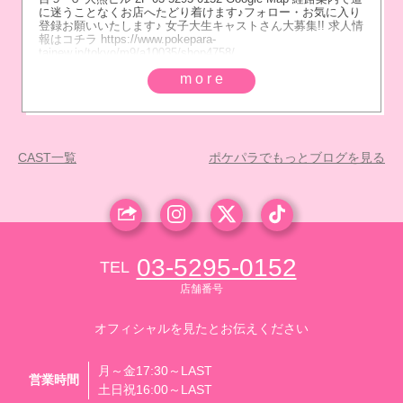
に迷うことなくお店へたどり着けます♪フォロー・お気に入り
登録お願いいたします♪ 女子大生キャストさん大募集!! 求人情
報はコチラ https://www.pokepara-
tainew.jp/tokyo/m9/a10035/shop4758/
more
CAST一覧
ポケパラでもっとブログを見る
03-5295-0152
TEL
店舗番号
オフィシャルを見たとお伝えください
月～金17:30～LAST
営業時間
土日祝16:00～LAST