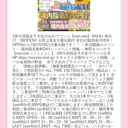
100％現役女子大生のみのラウンジ【non-non】 8/6(木) 本日
17：30OPEN!! 今宵は美女大量出勤!!! 本日出勤30名OVER！
OPENから7名OVERの大量出勤です！！ ～本日開催のイベン
ト～ 場内指名無料DAY♪ ～イベント情報～ 神田キャバクラ
【non-non（ノンノン）】 100％現役女子大生ラウンジ公式
HP https://nonnon-knd.jp/ ※キャスト出勤やイベント情報、メ
ール会員様の料金、 女子大生のプライベートブログなどな
ど、、情報が超満載♪ 《御新規様限定クーポン》 「ポケパラ
見た」で初回割引!! ALL TIME 1SET60分3,300円（税込み） +
特別優待券SETプレゼント メルマガ登録をして頂きますと 生
ビール・ハイボール・焼酎 ウイスキー・ソフトドリンク無料
飲み放題 にてご案内します♪ ※初回のお客様のみご利用可能
となります。 ※混雑時は御利用をお断りする場合がございま
す。 ご新規VIPご利用のお客様へ シャンパン1本サービス致
します♪ 〇2名様以上のご来店で、モエ白1本サービス♪ 〇3名
様以上のご来店で、ヴーヴイエロー1本サービス♪ →お一人様
1set40分/8,800円(税込)でご案内致します♪ [有効期限無し] ※
初回ご来店時のみ有効です！ ※他の割引サービス・優待券等
併用出来ません！ LINE会員様 OPEN前までに受付 1set80分
3,300円 OPEN～19：00 1set70分3,300円 19：00～21：00
1set60分3,300円 21：00～23：00 1set50分3,300円 23：00～
LAST 1set40分3,300円 ~ALL TIME~ 生ビール・ハイボール・