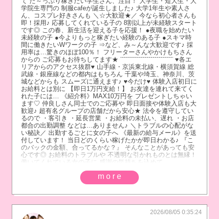
て た～っぷり稼ぎたい学生さん、注目！ 大学生・短大生・大
学院生専門の 制服cafeが誕生しました♪ 大学1年生や素人さ
ん、コスプレ好きさんも ＼☆大歓迎★／ 今なら初心者さんも
即！採用♪ 応募してくれている子の 8割以上が未経験スタート
です◎ この春、新生活を迎える子を応援！ ●夜職を始めたい
未経験の子 ●今よりもっと稼ぎたい経験のある子 ●スキマ時
間に働きたいWワークの子 ⇒など、み～んな大歓迎です♪ 採
用率は…驚きのほぼ100％！ フリーターさんやかけもちさん
からの ご応募もお待ちしてます★ ¨¨¨¨¨¨¨¨¨¨¨¨¨¨¨¨¨¨¨¨¨¨¨¨¨¨¨ ♥各エ
リアからのアクセス抜群♥ 山手線・京浜東北線・横須賀線 総
武線・銀座線などの都内はもちろん 千葉や埼玉、神奈川、茨
城などからも スムーズに通えます♪ ♥今だけ♥ 体験入店初日に
お給料とは別に 【即日1万円支給！】 お友達を連れて来てく
れた子には… 《紹介料》MAX10万円を プレゼントしちゃい
ます♡ 仲良しさん同士でのご応募や 即日面接や体験入店も大
歓迎♪ 超有名グループの店舗だから安心★ 法令を遵守してい
るので ・客引き ・延長営業 ・お給料の未払い、遅れ ・お店
都合の出勤調整 などは…ありません♪ ＼トラブルの心配がな
い秘訣／ 出勤するごとに女の子へ 《最新の給与メール》を送
付しています！ 当日どのくらい稼げたかが即日わかる♪ 『こ
のバックの金額、合ってるかな？』 そんなことがあっても安
心です◎ お給料のトラブルや 不透明な引かれものとは無縁！
働いてくれている女の子に 感謝の気持ちを込めて…
more
2026/08/05 0:35:24