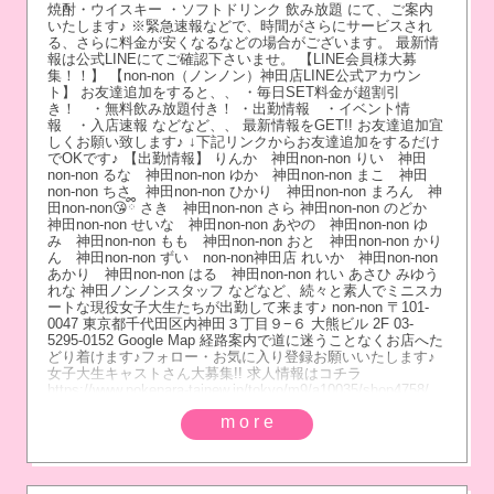
焼酎・ウイスキー ・ソフトドリンク 飲み放題 にて、ご案内
いたします♪ ※緊急速報などで、時間がさらにサービスされ
る、さらに料金が安くなるなどの場合がございます。 最新情
報は公式LINEにてご確認下さいませ。 【LINE会員様大募
集！！】 【non-non（ノンノン）神田店LINE公式アカウン
ト】 お友達追加をすると、、 ・毎日SET料金が超割引
き！ ・無料飲み放題付き！ ・出勤情報 ・イベント情
報 ・入店速報 などなど、、 最新情報をGET!! お友達追加宜
しくお願い致します♪ ↓下記リンクからお友達追加をするだけ
でOKです♪ 【出勤情報】 りんか 神田non-non りい 神田
non-non るな 神田non-non ゆか 神田non-non まこ 神田
non-non ちさ 神田non-non ひかり 神田non-non まろん 神
田non-non😘ྀི さき 神田non-non さら 神田non-non のどか
神田non-non せいな 神田non-non あやの 神田non-non ゆ
み 神田non-non もも 神田non-non おと 神田non-non かり
ん 神田non-non ずい non-non神田店 れいか 神田non-non
あかり 神田non-non はる 神田non-non れい あさひ みゆう
れな 神田ノンノンスタッフ などなど、続々と素人でミニスカ
ートな現役女子大生たちが出勤して来ます♪ non-non 〒101-
0047 東京都千代田区内神田３丁目９−６ 大熊ビル 2F 03-
5295-0152 Google Map 経路案内で道に迷うことなくお店へた
どり着けます♪フォロー・お気に入り登録お願いいたします♪
女子大生キャストさん大募集!! 求人情報はコチラ
https://www.pokepara-tainew.jp/tokyo/m9/a10035/shop4758/
more